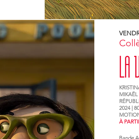
VENDR
Coll
La 
KRISTIN
MIKAËL 
RÉPUBL
2024 | 
MOTION
À PARTI
Bande A