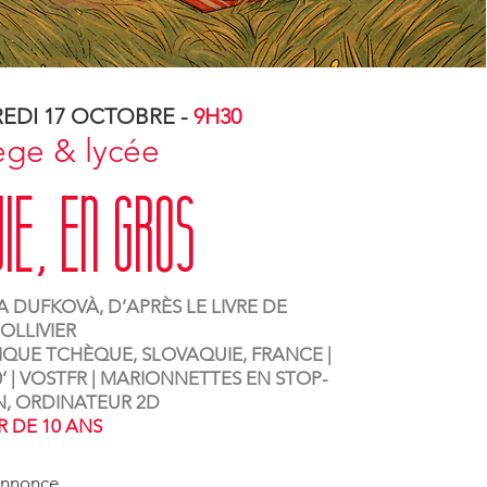
EDI 17 OCTOBRE -
9H30
ège & lycée
vie, EN GROS
A DUFKOVÀ, D’APRÈS LE LIVRE DE
OLLIVIER
IQUE TCHÈQUE, SLOVAQUIE, FRANCE |
80’ | VOSTFR | MARIONNETTES EN STOP-
, ORDINATEUR 2D
R DE 10 ANS
nnonce