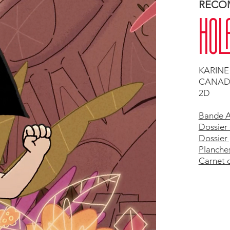
RECOM
HOL
KARINE
CANADA,
2D
Bande 
Dossier
Dossier
Planche
Carnet d