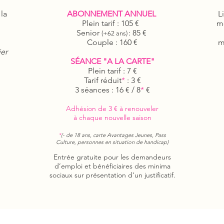
la
ABONNEMENT ANNUEL
Lie
L
Plein tarif : 105 €
aux
mo
Senior
: 85 €
mob
(+62 ans)
Couple : 160 €
et 
m
ier
d'u
SÉANCE "A LA CARTE"
Plein tarif : 7 €
magn
Tarif réduit
*
: 3 €
le
3 séances : 16 € / 8
*
€
mal
Adhésion de 3 € à renouveler
à chaque nouvelle saison
*
(- de 18 ans, carte Avantages Jeunes, Pass
Culture, personnes en situation de handicap)
Entrée gratuite pour les demandeurs
d’emploi et bénéficiaires des minima
sociaux sur présentation d’un justificatif.