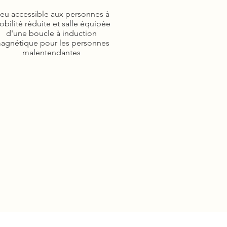
u accessible
ieu accessible aux personnes à
 personnes à
bilité réduite et salle équipée
ilité réduite
d'une boucle à induction
salle équipée
agnétique pour les personnes
ne boucle à
malentendantes
induction
étique pour
s personnes
entendantes